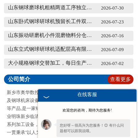
山东钢球磨球机粗精两道工序独立仓储分区
2026-07-30
山东卧式钢球研球机预留长工件双侧转运通道
2026-07-23
山东振动研磨机小件混磨物料分仓隔离存放
2026-07-16
山东立式钢球研球机适配层高有限车间竖向空间分配
2026-07-09
大小规格钢球交替加工，每日生产班次怎么拆分
2026-07-02
公司简介
查看更多
新乡市奥华数控设备有限公司系主要从事数控轴承 专用磨床
在线客服
及钢球机床设备制造的企业，主要产品有双盘研磨机, 钢球机
等产品,是一家钢球机厂家.坐落在太行南麓卫水之滨的豫北工
欢迎您的咨询，期待为您服务!
业明珠新乡临清店工业区。公司主要产品有立式和卧式钢球
系列加工设备，中型轴承专用磨床，及各种配套设备。 公司
您好呀～很高兴为您服务！😊 有什么问
一贯秉承“以人为本，人品与匠心俱在”的经营理念，始终坚
题都可以跟我说哦。