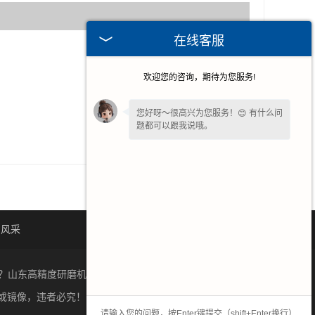
在线客服
2019-07-05
欢迎您的咨询，期待为您服务!
2019-06-18
2019-06-12
您好呀～很高兴为您服务！😊 有什么问
题都可以跟我说哦。
2019-05-21
如果您现在不方便电话，您留个
【微
信】
吧，咱们微信上聊！
司风采
人才招聘
联系我们
？山东高精度研磨机质量怎么样？新乡市奥华数控设备有限公
或镜像，违者必究！
豫ICP备2022020163号-1