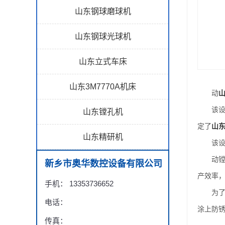
山东钢球磨球机
山东钢球光球机
山东立式车床
山东3M7770A机床
动
该设备
山东镗孔机
定了
山
山东精研机
该设备
动镗孔
新乡市奥华数控设备有限公司
产效率
手机： 13353736652
为了动
电话：
涂上防
传真：