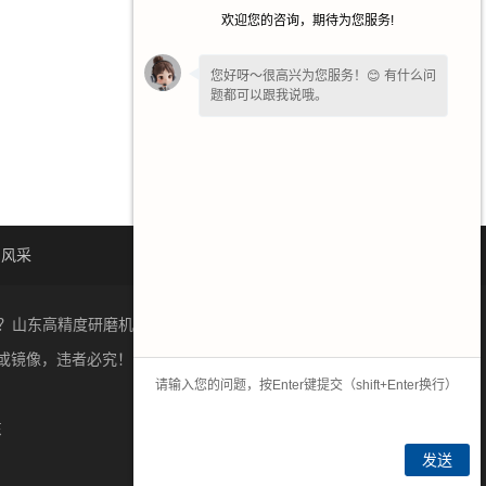
欢迎您的咨询，期待为您服务!
您好呀～很高兴为您服务！😊 有什么问
题都可以跟我说哦。
如果您现在不方便电话，您留个
【微
信】
吧，咱们微信上聊！
司风采
人才招聘
联系我们
？山东高精度研磨机质量怎么样？新乡市奥华数控设备有限公
或镜像，违者必究！
豫ICP备2022020163号-1
东
发送