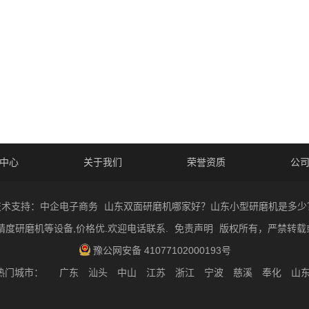
中心
关于我们
荣誉资质
公
技术支持：中企电子商务
山东双面研磨机哪家好？山东小型研磨机是多少
精度研磨机等设备,价格优.欢迎电话联系.
免责声明
版权所有，严禁转载
豫公网安备 41077102000193号
热门城市：
广东
汕头
中山
江苏
浙江
宁波
慈溪
奉化
山