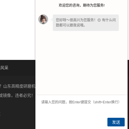
欢迎您的咨询，期待为您服务!
您好呀～很高兴为您服务！😊 有什么问
题都可以跟我说哦。
司风采
人才招聘
联系我们
？山东高精度研磨机质量怎么样？新乡市奥华数控设备有限公
或镜像，违者必究！
豫ICP备2022020163号-1
东
发送