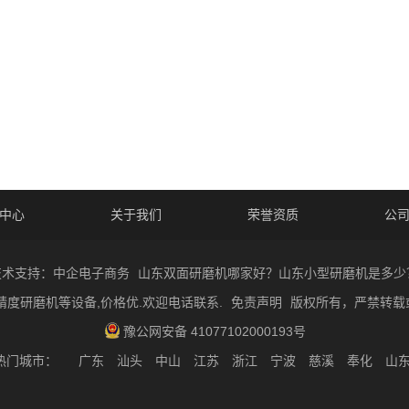
中心
关于我们
荣誉资质
公
技术支持：中企电子商务
山东双面研磨机哪家好？山东小型研磨机是多少
精度研磨机等设备,价格优.欢迎电话联系.
免责声明
版权所有，严禁转载
豫公网安备 41077102000193号
热门城市：
广东
汕头
中山
江苏
浙江
宁波
慈溪
奉化
山