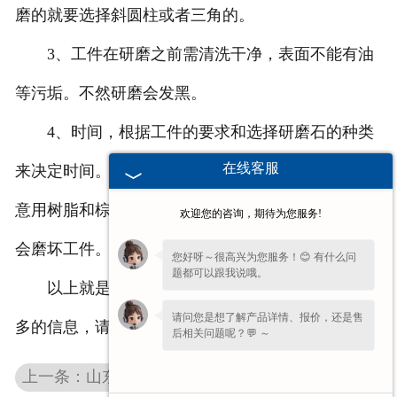
磨的就要选择斜圆柱或者三角的。
3、工件在研磨之前需清洗干净，表面不能有油
等污垢。不然研磨会发黑。
4、时间，根据工件的要求和选择研磨石的种类
在线客服
来决定时间。一般情况1小时到10几小时也常见。注
意用树脂和棕刚玉研磨石研磨的时候，不能磨太久。
欢迎您的咨询，期待为您服务!
会磨坏工件。
您好呀～很高兴为您服务！😊 有什么问
题都可以跟我说哦。
以上就是盘式研磨机教你的选择，想要了解更加
请问您是想了解产品详情、报价，还是售
多的信息，请持续的关注我们。
后相关问题呢？💬 ～
上一条：山东全自动研磨机