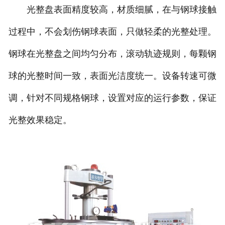
光整盘表面精度较高，材质细腻，在与钢球接触
过程中，不会划伤钢球表面，只做轻柔的光整处理。
钢球在光整盘之间均匀分布，滚动轨迹规则，每颗钢
球的光整时间一致，表面光洁度统一。设备转速可微
调，针对不同规格钢球，设置对应的运行参数，保证
光整效果稳定。